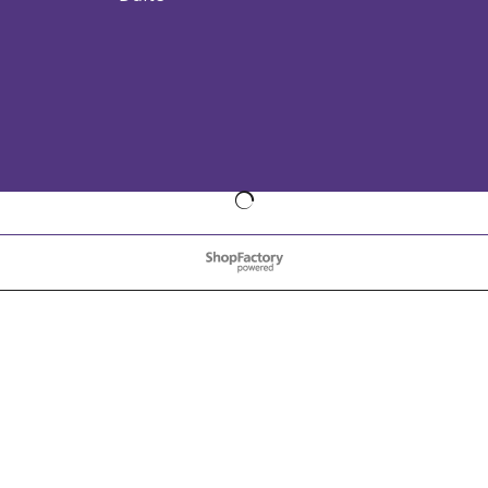
WebShop erstellt mit
ShopFactory Shop
Software.