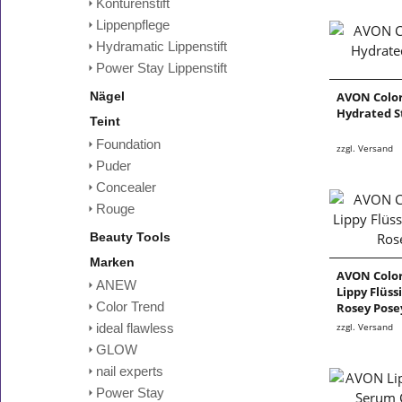
Konturenstift
Lippenpflege
Hydramatic Lippenstift
Power Stay Lippenstift
Nägel
AVON Color
Hydrated S
Teint
Foundation
zzgl. Versand
Puder
Concealer
Rouge
Beauty Tools
Marken
AVON Color
ANEW
Lippy Flüss
Color Trend
Rosey Pose
zzgl. Versand
ideal flawless
GLOW
nail experts
Power Stay