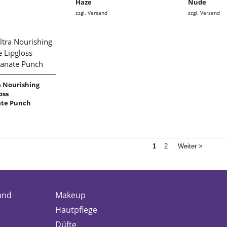
Haze
Nude
zzgl. Versand
zzgl. Versand
 Nourishing
oss
te Punch
1
2
Weiter >
and
Makeup
Hautpflege
Düfte