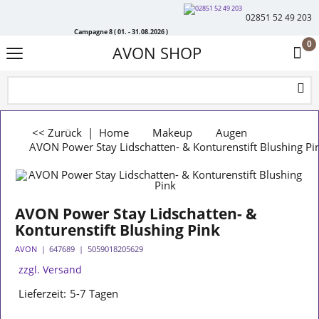
02851 52 49 203
Campagne 8 ( 01. - 31.08.2026 )
0
AVON SHOP
<< Zurück
|
Home
Makeup
Augen
AVON Power Stay Lidschatten- & Konturenstift Blushing Pi
AVON Power Stay Lidschatten- &
Konturenstift Blushing Pink
AVON
647689
5059018205629
zzgl. Versand
Lieferzeit:
5-7 Tagen