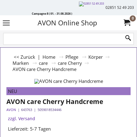
02851 52 49 203
Campagne 8 ( 01. - 31.08.2026 )
0
AVON Online Shop
<< Zurück
|
Home
Pflege
Körper
Marken
care
care Cherry
AVON care Cherry Handcreme
NEU
AVON care Cherry Handcreme
AVON
643763
5059018534446
zzgl. Versand
Lieferzeit:
5-7 Tagen