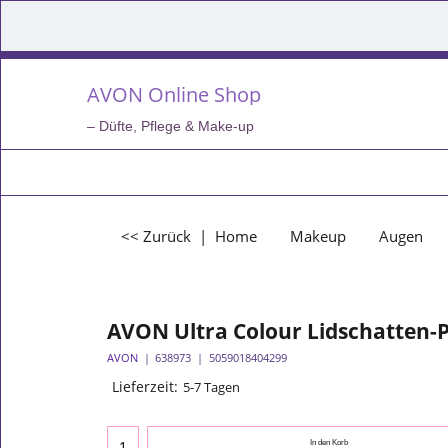
AVON Online Shop
– Düfte, Pflege & Make-up
<< Zurück
|
Home
Makeup
Augen
AVON Ultra Colour Lidschatten-Pa
AVON
638973
5059018404299
Lieferzeit:
5-7 Tagen
In den Korb