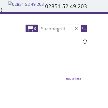
02851 52 49 203
 )
0
zzgl. Versand