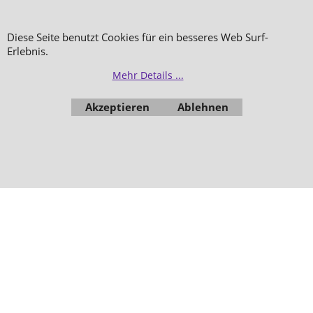
Diese Seite benutzt Cookies für ein besseres Web Surf-
Erlebnis.
WebShop erstellt mit
Mehr Details ...
ShopFactory Shop
Software.
Akzeptieren
Ablehnen