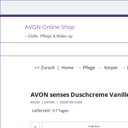
AVON Online Shop
– Düfte, Pflege & Make-up
<< Zurück
|
Home
Pflege
Körper
AVON senses Duschcreme Vanille
AVON
647045
5059018615404
Lieferzeit:
5-7 Tagen
In den Korb